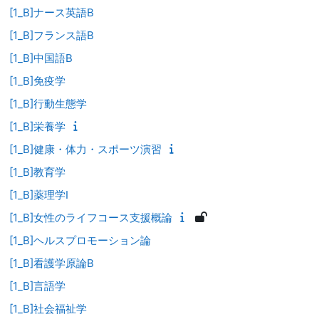
[1_B]ナース英語B
[1_B]フランス語B
[1_B]中国語B
[1_B]免疫学
[1_B]行動生態学
[1_B]栄養学
[1_B]健康・体力・スポーツ演習
[1_B]教育学
[1_B]薬理学Ⅰ
[1_B]女性のライフコース支援概論
[1_B]ヘルスプロモーション論
[1_B]看護学原論B
[1_B]言語学
[1_B]社会福祉学